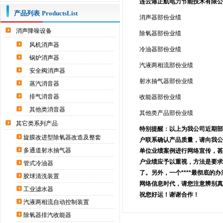
连云港正航电力节能技术有限
产品列表
ProductsList
消声器部份业绩
消声降噪设备
除氧器部份业绩
风机消声器
冷油器部份业绩
锅炉消声器
汽液两相流部份业绩
安全阀消声器
射水抽气器部份业绩
蒸汽消音器
排气消音器
收能器部份业绩
其他类消音器
其他类产品部份业绩
其它类系列产品
特别提醒：以上为我公司近期
旋膜改进型除氧器改造及整套
户联系确认产品质量，请向我
多通道射水抽气器
单位业绩案例进行网络宣传，
户业绩应予以重视，方法是要
管式冷油器
了。另外，一个****最彻底的
胶球清洗装置
网络信息时代，请您注意辨别
工业滤水器
祝您好运！谢谢合作！
汽液两相流自动控制装置
除氧器排汽收能器